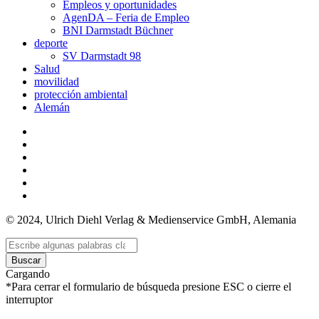
Empleos y oportunidades
AgenDA – Feria de Empleo
BNI Darmstadt Büchner
deporte
SV Darmstadt 98
Salud
movilidad
protección ambiental
Alemán
© 2024, Ulrich Diehl Verlag & Medienservice GmbH, Alemania
Buscar
Cargando
*Para cerrar el formulario de búsqueda presione ESC o cierre el
interruptor