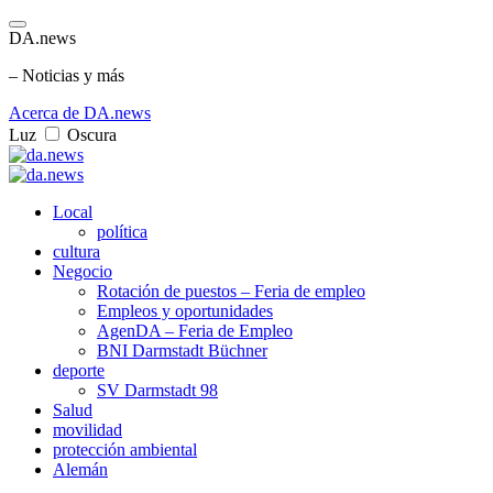
DA.news
– Noticias y más
Acerca de DA.news
Luz
Oscura
Local
política
cultura
Negocio
Rotación de puestos – Feria de empleo
Empleos y oportunidades
AgenDA – Feria de Empleo
BNI Darmstadt Büchner
deporte
SV Darmstadt 98
Salud
movilidad
protección ambiental
Alemán