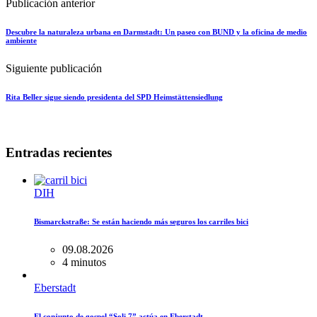
Publicación anterior
Descubre la naturaleza urbana en Darmstadt: Un paseo con BUND y la oficina de medio
ambiente
Siguiente publicación
Rita Beller sigue siendo presidenta del SPD Heimstättensiedlung
Entradas recientes
DIH
Bismarckstraße: Se están haciendo más seguros los carriles bici
09.08.2026
4 minutos
Eberstadt
El conjunto de gospel “Soli 7” actúa en Eberstadt