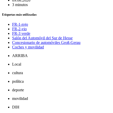
09.08.2026
3 minutos
Etiquetas más utilizadas
FR-1-rojo
FR-2-vio
FR-3 verde
Salón del Automóvil del Sur de Hesse
Concesionario de automóviles Groß-Gerau
Coches y movilidad
ARRIBA
Local
cultura
política
deporte
movilidad
DIH