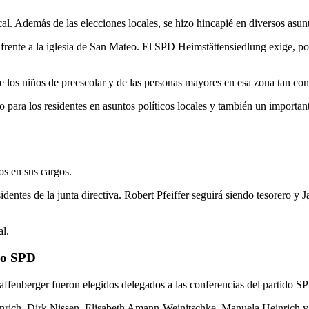
cal. Además de las elecciones locales, se hizo hincapié en diversos asunt
co frente a la iglesia de San Mateo. El SPD Heimstättensiedlung exige, p
e los niños de preescolar y de las personas mayores en esa zona tan con
ara los residentes en asuntos políticos locales y también un importante 
s en sus cargos.
tes de la junta directiva. Robert Pfeiffer seguirá siendo tesorero y 
al.
ido SPD
Kaffenberger fueron elegidos delegados a las conferencias del partido 
nrich, Dirk Nissen, Elisabeth Amann-Weinitschke, Manuela Heinrich y