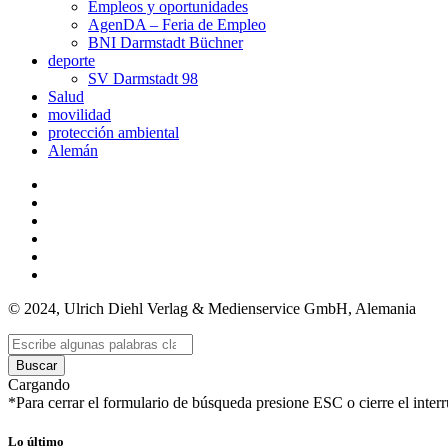
Empleos y oportunidades
AgenDA – Feria de Empleo
BNI Darmstadt Büchner
deporte
SV Darmstadt 98
Salud
movilidad
protección ambiental
Alemán
© 2024, Ulrich Diehl Verlag & Medienservice GmbH, Alemania
Buscar
Cargando
*Para cerrar el formulario de búsqueda presione ESC o cierre el interr
Lo último