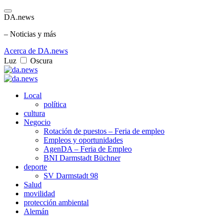
DA.news
– Noticias y más
Acerca de DA.news
Luz
Oscura
Local
política
cultura
Negocio
Rotación de puestos – Feria de empleo
Empleos y oportunidades
AgenDA – Feria de Empleo
BNI Darmstadt Büchner
deporte
SV Darmstadt 98
Salud
movilidad
protección ambiental
Alemán