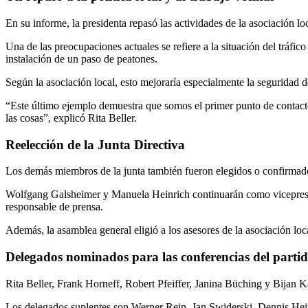
En su informe, la presidenta repasó las actividades de la asociación lo
Una de las preocupaciones actuales se refiere a la situación del tráfi
instalación de un paso de peatones.
Según la asociación local, esto mejoraría especialmente la seguridad d
“Este último ejemplo demuestra que somos el primer punto de contacto p
las cosas”, explicó Rita Beller.
Reelección de la Junta Directiva
Los demás miembros de la junta también fueron elegidos o confirmado
Wolfgang Galsheimer y Manuela Heinrich continuarán como vicepresiden
responsable de prensa.
Además, la asamblea general eligió a los asesores de la asociación loc
Delegados nominados para las conferencias del part
Rita Beller, Frank Horneff, Robert Pfeiffer, Janina Büching y Bijan 
Los delegados suplentes son Werner Rein, Jan Swiderski, Dennis Hei