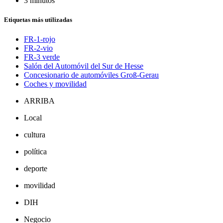
3 minutos
Etiquetas más utilizadas
FR-1-rojo
FR-2-vio
FR-3 verde
Salón del Automóvil del Sur de Hesse
Concesionario de automóviles Groß-Gerau
Coches y movilidad
ARRIBA
Local
cultura
política
deporte
movilidad
DIH
Negocio