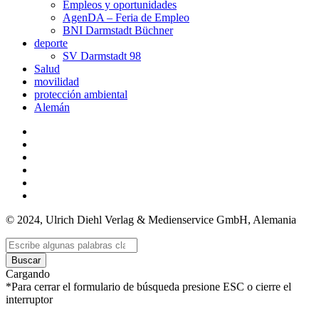
Empleos y oportunidades
AgenDA – Feria de Empleo
BNI Darmstadt Büchner
deporte
SV Darmstadt 98
Salud
movilidad
protección ambiental
Alemán
© 2024, Ulrich Diehl Verlag & Medienservice GmbH, Alemania
Buscar
Cargando
*Para cerrar el formulario de búsqueda presione ESC o cierre el
interruptor