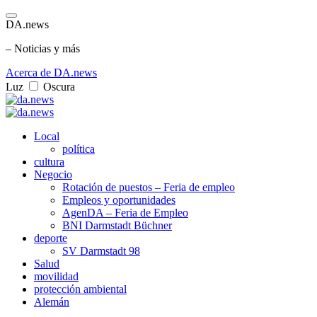
DA.news
– Noticias y más
Acerca de DA.news
Luz
Oscura
Local
política
cultura
Negocio
Rotación de puestos – Feria de empleo
Empleos y oportunidades
AgenDA – Feria de Empleo
BNI Darmstadt Büchner
deporte
SV Darmstadt 98
Salud
movilidad
protección ambiental
Alemán