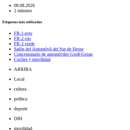
08.08.2026
2 minutos
Etiquetas más utilizadas
FR-1-rojo
FR-2-vio
FR-3 verde
Salón del Automóvil del Sur de Hesse
Concesionario de automóviles Groß-Gerau
Coches y movilidad
ARRIBA
Local
cultura
política
deporte
DIH
movilidad